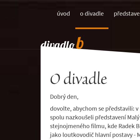
úvod
o divadle
představ
O divadle
Dobrý den,
dovolte, abychom se představili: 
spolu nazkoušeli představení Malý
stejnojmeného filmu, kde Radek Be
jako loutkovodič hlavní postavy -